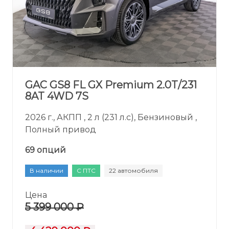
GAC GS8 FL GX Premium 2.0T/231
8AT 4WD 7S
2026 г., АКПП , 2 л (231 л.с), Бензиновый ,
Полный привод
69 опций
В наличии
С ПТС
22 автомобиля
Цена
5 399 000 ₽