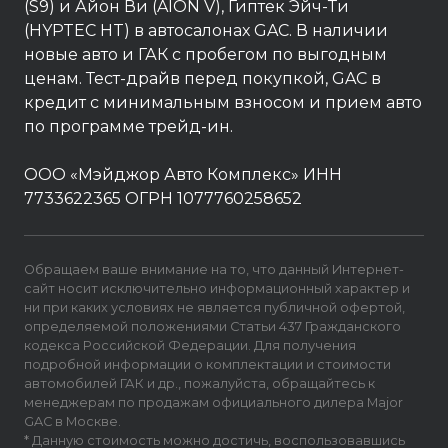
(S9) и Айон Ви (AION V), Гиптек Эйч-Ти
(HYPTEC HT) в автосалонах GAC. В наличии
новые авто и ГАК с пробегом по выгодным
ценам. Тест-драйв перед покупкой, GAC в
кредит с минимальным взносом и прием авто
по программе трейд-ин.
ООО «Мэйджор Авто Комплекс» ИНН
7733622365 ОГРН 1077760258652
Обращаем ваше внимание на то, что данный Интернет-
сайт носит исключительно информационный характер и
ни при каких условиях не является публичной офертой,
определяемой положениями Статьи 437 Гражданского
кодекса Российской Федерации. Для получения
подробной информации о комплектации и стоимости
автомобилей ГАК и др., пожалуйста, обращайтесь к
менеджерам по продажам официального дилера Major
GAC в Москве.
* Данную стоимость можно достичь, воспользовавшись