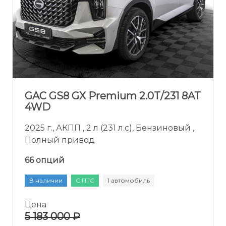
GAC GS8 GX Premium 2.0T/231 8AT
4WD
2025 г., АКПП , 2 л (231 л.с), Бензиновый ,
Полный привод
66 опций
В наличии
С ПТС
1 автомобиль
Цена
5 183 000 ₽