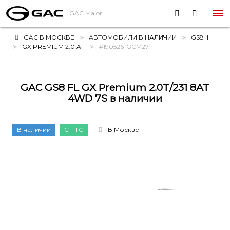
GAC Major
GAC В МОСКВЕ
АВТОМОБИЛИ В НАЛИЧИИ
GS8 II
GX PREMIUM 2.0 AT
#190526-GCM27
GAC GS8 FL GX Premium 2.0T/231 8AT
4WD 7S в наличии
В наличии
С ПТС
В Москве