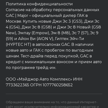
Политика конфиденциальности
Согласие на обработку персональных данных
GAC
| Major – официальный дилер ГАК в
Москве. Купить новые Джи Эс 3 (GS3), Джи Эс
4 (GS4), Джи Эс 8 (GS8) и Джи Эс 8 Новый (GS8
New), Эмпау (Empow), Эм 8 (M8), Эс 7 (S7), Эс 9
(S9) и Айон Ви (AION V), Гиптек Эйч-Ти
(HYPTEC HT) в автосалонах GAC. В наличии
новые авто и ГАК с пробегом по выгодным
ценам. Тест-драйв перед покупкой, GAC в
кредит с минимальным взносом и прием авто
по программе трейд-ин.
ООО «Мэйджор Авто Комплекс» ИНН
7733622365 ОГРН 1077760258652
Обращаем ваше внимание на то, что данный Интернет-
сайт носит исключительно информационный характер и