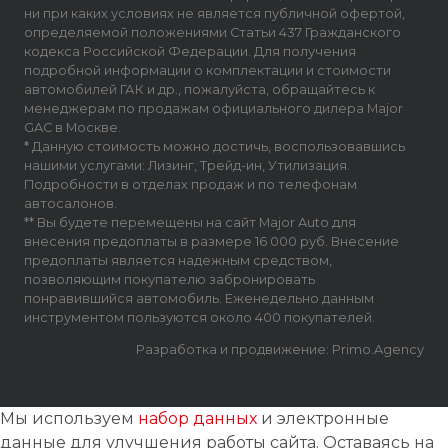
ни при каких условиях не является публичной офертой,
определяемой положениями Статьи 437 Гражданского
кодекса Российской Федерации. Для получения
подробной информации о комплектации и стоимости
автомобилей ГАК и др., пожалуйста, обращайтесь к
менеджерам по продажам официального дилера Major
GAC в Москве.
* Данную стоимость можно достичь, воспользовавшись
нашими услугами: Лизинг, Трейд-ин, Утилизация.
Подробности в отделах продаж и по телефонам
автосалонов.
** Вы будете перемещены на сайт Major Auto для
внесения предоплаты в размере 16 000 руб. Внесение
предоплаты является надежным средством,
позволяющим покупателю забронировать
понравившийся автомобиль. Еженедельно данным
инструментом пользуются около 400 покупателей.
Разработка и продвижение: Primo.Agency
Мы используем
набор данных
и электронные
данные для улучшения работы сайта. Оставаясь на