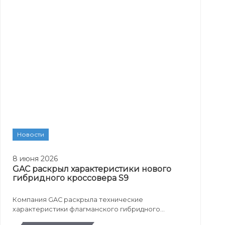
Новости
8 июня 2026
GAC раскрыл характеристики нового
гибридного кроссовера S9
Компания GAC раскрыла технические
характеристики флагманского гибридного
кроссовера S9, который готовится к выходу на