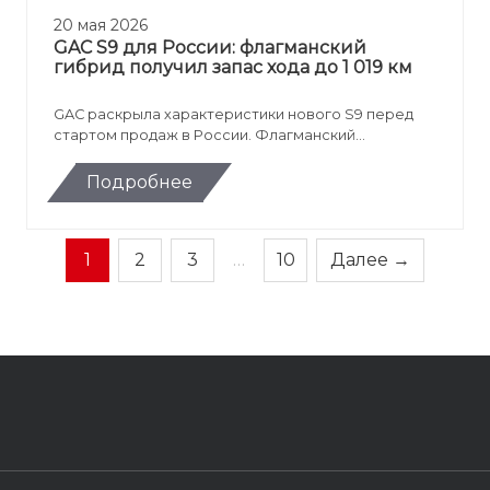
20 мая 2026
GAC S9 для России: флагманский
гибрид получил запас хода до 1 019 км
GAC раскрыла характеристики нового S9 перед
стартом продаж в России. Флагманский
полноразмерный кроссовер получил
последовательную гибридную установку,
Подробнее
электрический полный привод, запас хода до 1 019
км и комплекс современных водительских
ассистентов.
1
2
3
…
10
Далее →