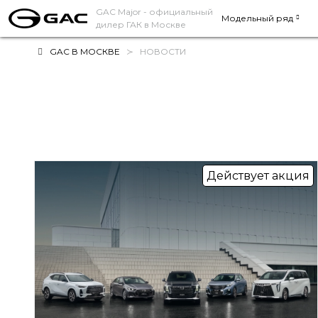
GAC Major
- официальный
Модельный ряд
дилер ГАК в Москве
GAC В МОСКВЕ
НОВОСТИ
Действует акция