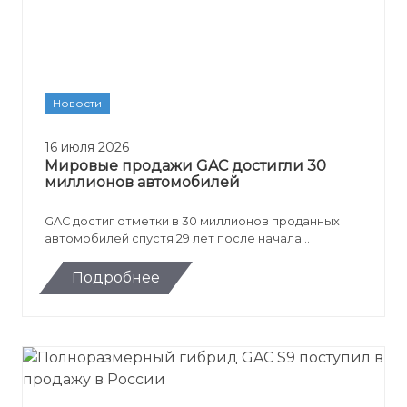
Новости
16 июля 2026
Мировые продажи GAC достигли 30
миллионов автомобилей
GAC достиг отметки в 30 миллионов проданных
автомобилей спустя 29 лет после начала
производства. Юбилейной машиной стал минивэн
GAC M8 PHEV для зарубежного рынка.
Подробнее