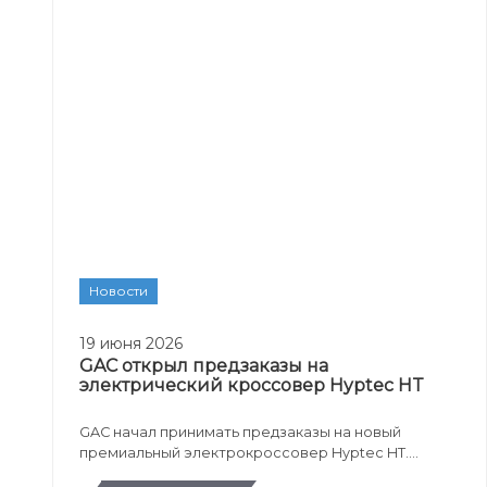
Новости
19 июня 2026
GAC открыл предзаказы на
электрический кроссовер Hyptec HT
GAC начал принимать предзаказы на новый
премиальный электрокроссовер Hyptec HT.
Российская версия получила адаптацию для