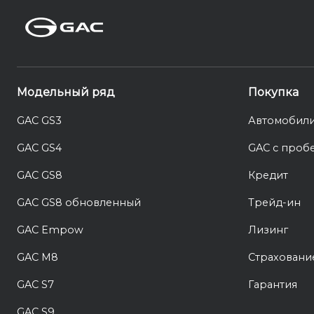
Модельный ряд
Покупка
GAC GS3
Автомобили
GAC GS4
GAC с проб
GAC GS8
Кредит
GAC GS8 обновленный
Трейд-ин
GAC Empow
Лизинг
GAC M8
Страховани
GAC S7
Гарантия
GAC S9