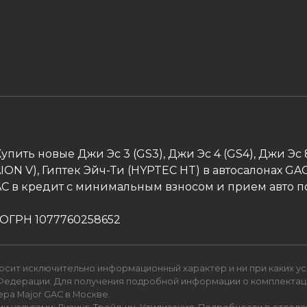
упить новые Джи Эс 3 (GS3), Джи Эс 4 (GS4), Джи Эс
и (AION V), Гиптек Эйч-Ти (HYPTEC HT) в автосалонах G
AC в кредит с минимальным взносом и прием авто п
ОГРН 1077760258652
носит исключительно информационный характер и ни при каких у
едерации. Для получения подробной информации о комплектации
а Major GAC в Москве.