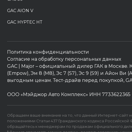
GAC AION V
GAC HYPTEC HT
Политика конфиденциальности
Согласие на обработку персональных данных
GAC
| Major – официальный дилер ГАК в Москве. К
(Empow), Эм 8 (M8), Эс 7 (S7), Эс 9 (S9) и Айон В
выгодным ценам. Тест-драйв перед покупкой, G
ООО «Мэйджор Авто Комплекс» ИНН 7733622365 
Обращаем ваше внимание на то, что данный Интернет-сайт 
положениями Статьи 437 Гражданского кодекса Российской Ф
обращайтесь к менеджерам по продажам официального дилер