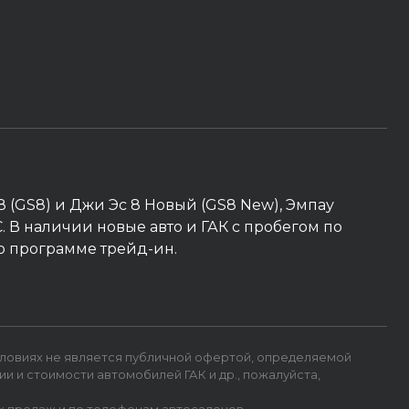
 8 (GS8) и Джи Эс 8 Новый (GS8 New), Эмпау
AC. В наличии новые авто и ГАК с пробегом по
о программе трейд-ин.
словиях не является публичной офертой, определяемой
 и стоимости автомобилей ГАК и др., пожалуйста,