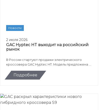
Новости
2 июля 2026
GAC Hyptec HT выходит на российский
рынок
В России стартуют продажи электрического
кроссовера GAC Hyptec HT. Модель предложена в
комплектации EX Premium с запасом хода до 510
км, быстрой зарядкой, сервисами Яндекса и ценой
Подробнее
от 5 699 000 рублей.