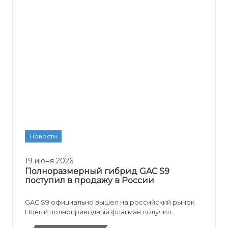
Новости
19 июня 2026
Полноразмерный гибрид GAC S9
поступил в продажу в России
GAC S9 официально вышел на российский рынок.
Новый полноприводный флагман получил
гибридную систему REEV, запас хода более 1 000