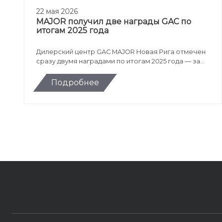
22 мая 2026
MAJOR получил две награды GAC по
итогам 2025 года
Дилерский центр GAC MAJOR Новая Рига отмечен
сразу двумя наградами по итогам 2025 года — за
лучшие продажи и развитие корпоративного
направления GAC.
Подробнее