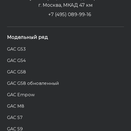
г. Москва, МКАД 47 км
+7 (495) 089-99-16
Модельный ряд
GAC GS3
GAC GS4
GAC GS8
GAC GS8 обновленный
GAC Empow
GAC M8
GAC S7
GAC S9