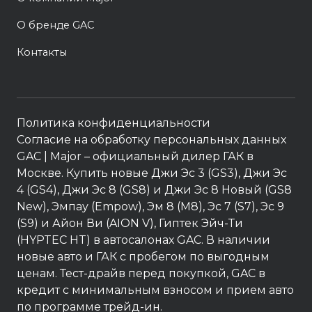
О бренде GAC
Контакты
Политика конфиденциальности
Согласие на обработку персональных данных
GAC
| Major – официальный дилер ГАК в
Москве. Купить новые Джи Эс 3 (GS3), Джи Эс
4 (GS4), Джи Эс 8 (GS8) и Джи Эс 8 Новый (GS8
New), Эмпау (Empow), Эм 8 (M8), Эс 7 (S7), Эс 9
(S9) и Айон Ви (AION V), Гиптек Эйч-Ти
(HYPTEC HT) в автосалонах GAC. В наличии
новые авто и ГАК с пробегом по выгодным
ценам. Тест-драйв перед покупкой, GAC в
кредит с минимальным взносом и прием авто
по программе трейд-ин.