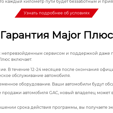
 что каждый километр пути будет беззаботным и при
Узнать подробнее об условиях
Гарантия Major Плюс
вас непревзойденным сервисом и поддержкой даже
Плюс включает:
е. В течение 12-24 месяцев после окончания офиц
еское обслуживание автомобиля.
енное оборудование. Ваши автомобили будут обслу
ае продажи автомобиля GAC, новый владелец може
ршении срока действия программы, вы получаете эк