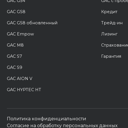
GAC GS4
GAC с проб
GAC GS8
Кредит
GAC GS8 обновленный
Трейд-ин
GAC Empow
Лизинг
GAC M8
Страховани
GAC S7
Гарантия
GAC S9
GAC AION V
GAC HYPTEC HT
Политика конфиденциальности
Согласие на обработку персональных данных