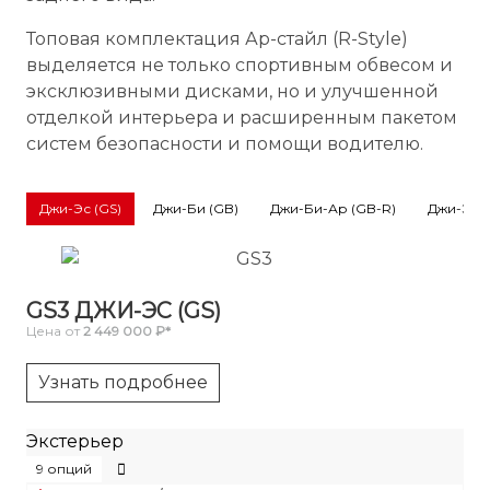
Топовая комплектация Ар-стайл (R-Style)
выделяется не только спортивным обвесом и
эксклюзивными дисками, но и улучшенной
отделкой интерьера и расширенным пакетом
систем безопасности и помощи водителю.
Джи-Эс (GS)
Джи-Би (GB)
Джи-Би-Ар (GB-R)
Джи-Эль 
GS3 ДЖИ-ЭС (GS)
Цена от
2 449 000 ₽*
Узнать подробнее
Экстерьер
9 опций