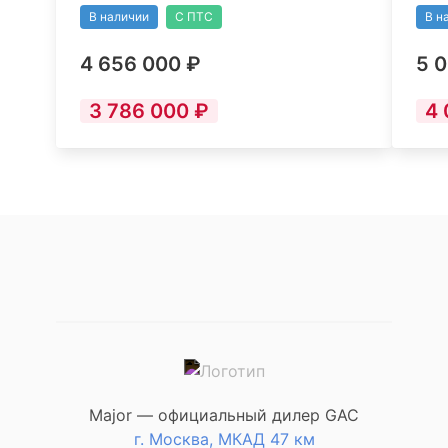
непристегнутом ремне
В наличии
С ПТС
В н
Трехточечные ремни
безопасности сидений третьего
4 656 000 ₽
5 
ряда
3 786 000 ₽
4 
Major — официальный дилер GAC
г. Москва, МКАД 47 км