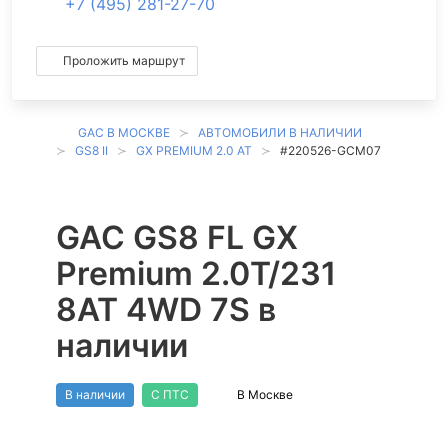
+7 (495) 281-27-70
Проложить маршрут
GAC В МОСКВЕ
АВТОМОБИЛИ В НАЛИЧИИ
GS8 II
GX PREMIUM 2.0 AT
#220526-GCM07
GAC GS8 FL GX
Premium 2.0T/231
8AT 4WD 7S в
наличии
В наличии
С ПТС
В Москве