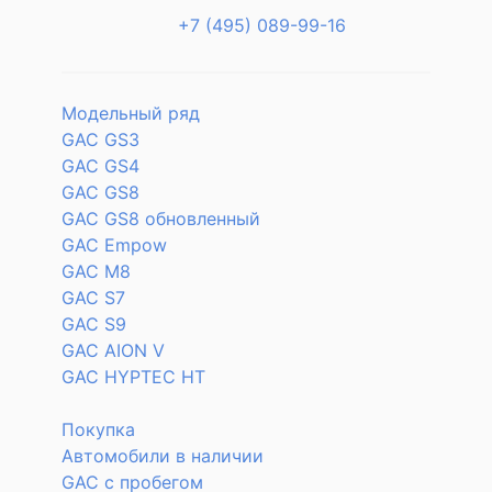
+7 (495) 089-99-16
Модельный ряд
GAC GS3
GAC GS4
GAC GS8
GAC GS8 обновленный
GAC Empow
GAC M8
GAC S7
GAC S9
GAC AION V
GAC HYPTEC HT
Покупка
Автомобили в наличии
GAC с пробегом