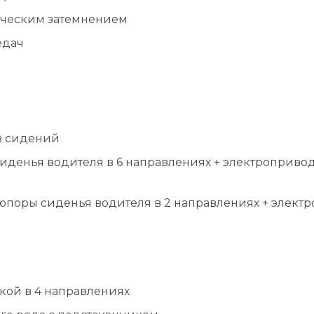
тическим затемнением
едач
ов сидений
иденья водителя в 6 направлениях + электроприво
поры сиденья водителя в 2 направлениях + электр
кой в 4 направлениях