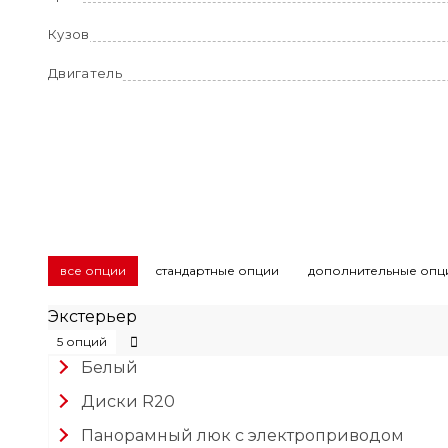
Кузов
Двигатель
все опции
стандартные опции
дополнительные опц
Экстерьер
5 опций
Белый
Диски R20
Панорамный люк с электроприводом