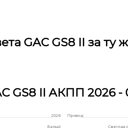
ета GAC GS8 II за ту 
C GS8 II АКПП 2026 -
2026
Привод
Белый
Светлая 