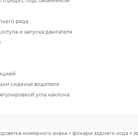
го ряда с подстаканником
тьего ряда
оступа и запуска двигателя
)
ляцией
шки сиденья водителя
егулировкой угла наклона
дсветка номерного знака + фонари заднего хода +