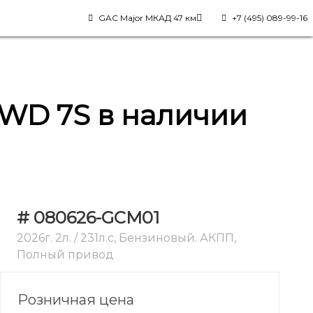
GAC Major МКАД 47 км
+7 (495) 089-99-16
4WD 7S в наличии
# 080626-GCM01
2026г. 2л. / 231л.с, Бензиновый. АКПП,
Полный привод
Розничная цена