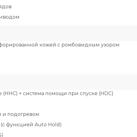
рядов
риводом
рфорированной кожей с ромбовидным узором
 (HHC) + система помощи при спуске (HDC)
я и подогревом
(с функцией Auto Hold)
S)