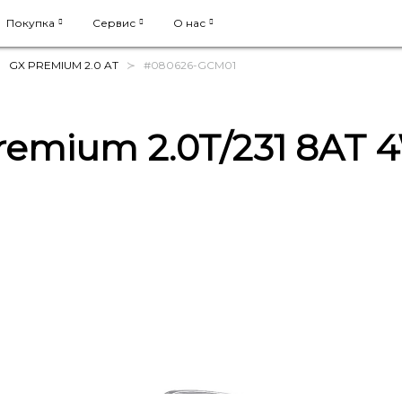
Покупка
Сервис
О нас
GX PREMIUM 2.0 AT
#080626-GCM01
remium 2.0T/231 8AT 