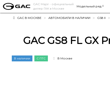
GAC Major
- официальный
Модельный ряд
дилер ГАК в Москве
GAC В МОСКВЕ
АВТОМОБИЛИ В НАЛИЧИИ
GS8 II
GAC GS8 FL GX P
В наличии
С ПТС
В Москве