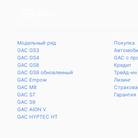
Модельный ряд
Покупка
GAC GS3
Автомоби
GAC GS4
GAC с пр
GAC GS8
Кредит
GAC GS8 обновленный
Трейд-ин
GAC Empow
Лизинг
GAC M8
Страхова
GAC S7
Гарантия
GAC S9
GAC AION V
GAC HYPTEC HT