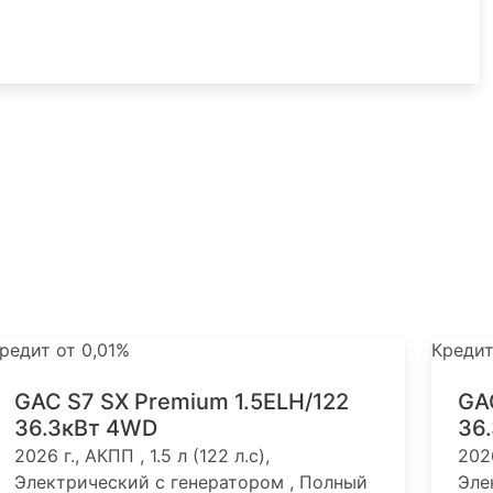
редит от 0,01%
Кредит
GAC S7 SX Premium 1.5ELH/122
GA
36.3кВт 4WD
36
2026 г., АКПП , 1.5 л (122 л.с),
2026
Электрический с генератором , Полный
Эле