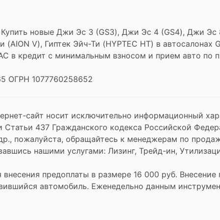
 Купить новые Джи Эс 3 (GS3), Джи Эс 4 (GS4), Джи Эс
н Ви (AION V), Гиптек Эйч-Ти (HYPTEC HT) в автосалонах
AC в кредит с минимальным взносом и прием авто по 
5 ОГРН 1077760258652
ернет-сайт носит исключительно информационный хара
 Статьи 437 Гражданского кодекса Российской Федер
др., пожалуйста, обращайтесь к менеджерам по продаж
авшись нашими услугами: Лизинг, Трейд-ин, Утилизаци
я внесения предоплаты в размере 16 000 руб. Внесени
ившийся автомобиль. Еженедельно данным инструмент