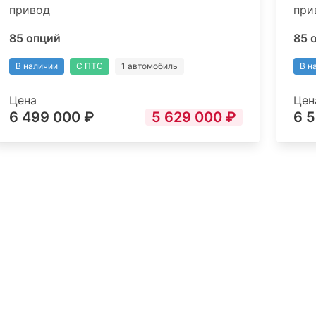
привод
при
85 опций
85 
В наличии
С ПТС
1 автомобиль
В н
Цена
Цен
6 499 000 ₽
5 629 000 ₽
6 