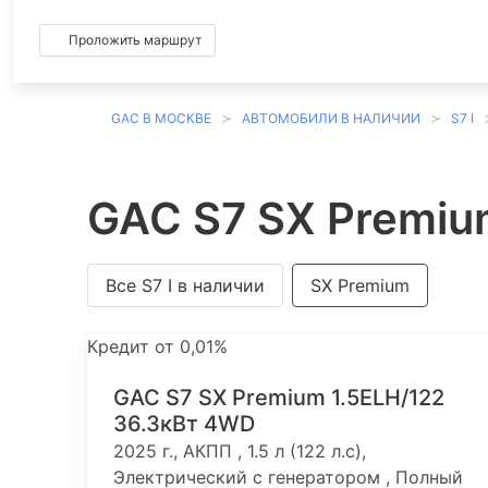
Проложить маршрут
GAC В МОСКВЕ
АВТОМОБИЛИ В НАЛИЧИИ
S7 I
GAC S7 SX Premiu
Все S7 I в наличии
SX Premium
Кредит от 0,01%
GAC S7 SX Premium 1.5ELH/122
36.3кВт 4WD
2025 г., АКПП , 1.5 л (122 л.с),
Электрический с генератором , Полный