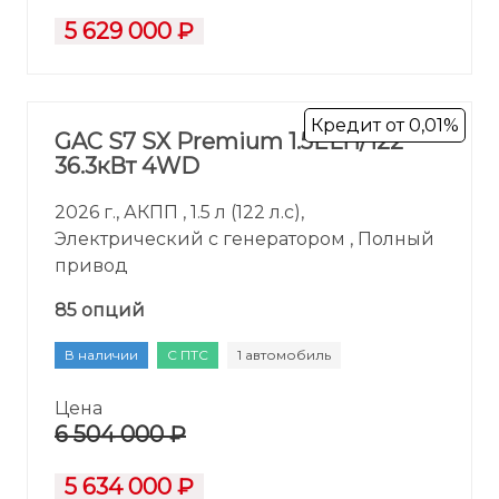
5 629 000 ₽
Кредит от 0,01%
GAC S7 SX Premium 1.5ELH/122
36.3кВт 4WD
2026 г., АКПП , 1.5 л (122 л.с),
Электрический с генератором , Полный
привод
85 опций
В наличии
С ПТС
1 автомобиль
Цена
6 504 000 ₽
5 634 000 ₽