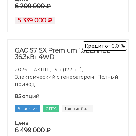
6 209 000 ₽
5 339 000 ₽
Кредит от 0,01%
GAC S7 SX Premium 1.5ELH/122
36.3кВт 4WD
2026 г., АКПП , 1.5 л (122 л.с),
Электрический с генератором , Полный
привод
85 опций
В наличии
С ПТС
1 автомобиль
Цена
6 499 000 ₽