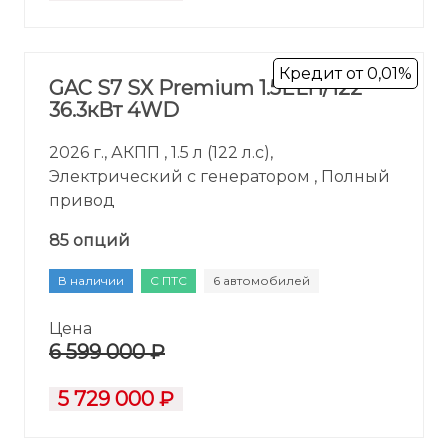
Кредит от 0,01%
GAC S7 SX Premium 1.5ELH/122
36.3кВт 4WD
2026 г., АКПП , 1.5 л (122 л.с),
Электрический с генератором , Полный
привод
85 опций
В наличии
С ПТС
6 автомобилей
Цена
6 599 000 ₽
5 729 000 ₽