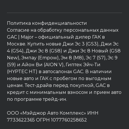
Политика конфиденциальности
Согласие на обработку персональных данных
GAC
| Major – официальный дилер ГАК в
Москве. Купить новые Джи Эс 3 (GS3), Джи Эс
4 (GS4), Джи Эс 8 (GS8) и Джи Эс 8 Новый (GS8
New), Эмпау (Empow), Эм 8 (M8), Эс 7 (S7), Эс 9
(S9) и Айон Ви (AION V), Гиптек Эйч-Ти
(HYPTEC HT) в автосалонах GAC. В наличии
новые авто и ГАК с пробегом по выгодным
ценам. Тест-драйв перед покупкой, GAC в
кредит с минимальным взносом и прием авто
по программе трейд-ин.
ООО «Мэйджор Авто Комплекс» ИНН
7733622365 ОГРН 1077760258652