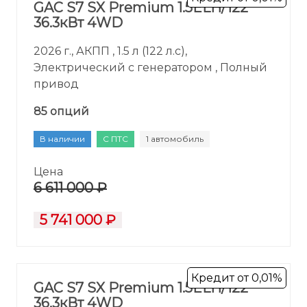
GAC S7 SX Premium 1.5ELH/122
36.3кВт 4WD
2026 г., АКПП , 1.5 л (122 л.с),
Электрический с генератором , Полный
привод
85 опций
В наличии
С ПТС
1 автомобиль
Цена
6 611 000 ₽
5 741 000 ₽
Кредит от 0,01%
GAC S7 SX Premium 1.5ELH/122
36.3кВт 4WD