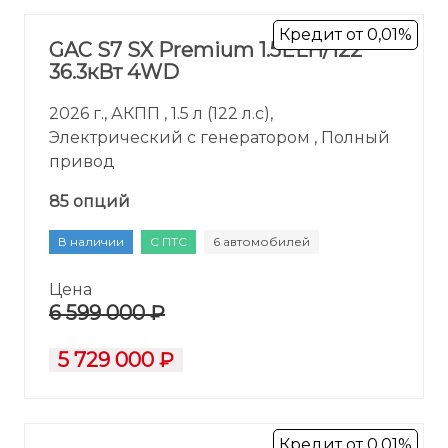
Кредит от 0,01%
GAC S7 SX Premium 1.5ELH/122
36.3кВт 4WD
2026 г., АКПП , 1.5 л (122 л.с),
Электрический с генератором , Полный
привод
85 опций
В наличии
С ПТС
6 автомобилей
Цена
6 599 000 ₽
5 729 000 ₽
Кредит от 0,01%