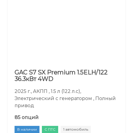
GAC S7 SX Premium 1.5ELH/122
36.3кВт 4WD
2025 г., АКПП , 1.5 л (122 л.с),
Электрический с генератором , Полный
привод
85 опций
В наличии
С ПТС
1 автомобиль