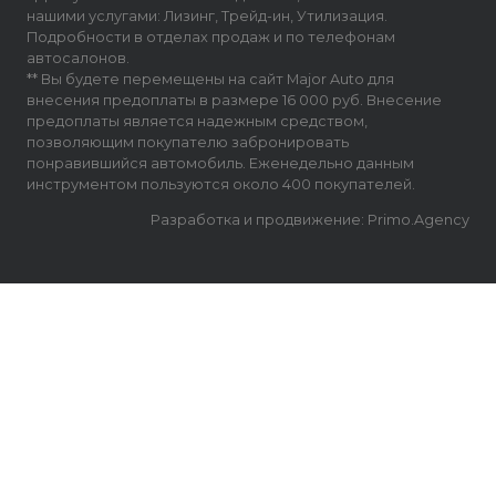
нашими услугами: Лизинг, Трейд-ин, Утилизация.
Подробности в отделах продаж и по телефонам
автосалонов.
** Вы будете перемещены на сайт Major Auto для
внесения предоплаты в размере 16 000 руб. Внесение
предоплаты является надежным средством,
позволяющим покупателю забронировать
понравившийся автомобиль. Еженедельно данным
инструментом пользуются около 400 покупателей.
Разработка и продвижение: Primo.Agency