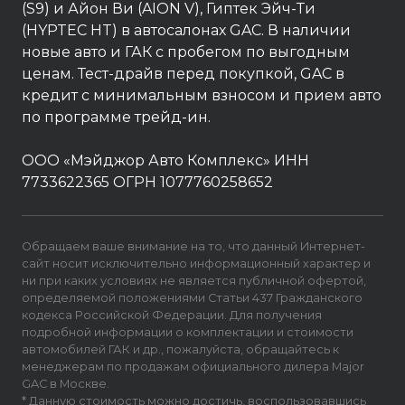
(S9) и Айон Ви (AION V), Гиптек Эйч-Ти
(HYPTEC HT) в автосалонах GAC. В наличии
новые авто и ГАК с пробегом по выгодным
ценам. Тест-драйв перед покупкой, GAC в
кредит с минимальным взносом и прием авто
по программе трейд-ин.
ООО «Мэйджор Авто Комплекс» ИНН
7733622365 ОГРН 1077760258652
Обращаем ваше внимание на то, что данный Интернет-
сайт носит исключительно информационный характер и
ни при каких условиях не является публичной офертой,
определяемой положениями Статьи 437 Гражданского
кодекса Российской Федерации. Для получения
подробной информации о комплектации и стоимости
автомобилей ГАК и др., пожалуйста, обращайтесь к
менеджерам по продажам официального дилера Major
GAC в Москве.
* Данную стоимость можно достичь, воспользовавшись