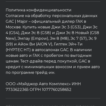
Политика конфиденциальности
Согласие на обработку персональных данных
GAC
| Major – официальный дилер ГАК в
Москве. Купить новые Джи Эс 3 (GS3), Джи Эс
4 (GS4), Джи Эс 8 (GS8) и Джи Эс 8 Новый (GS8
New), Эмпау (Empow), Эм 8 (M8), Эс 7 (S7), Эс 9
(S9) и Айон Ви (AION V), Гиптек Эйч-Ти
(HYPTEC HT) в автосалонах GAC. В наличии
новые авто и ГАК с пробегом по выгодным
ценам. Тест-драйв перед покупкой, GAC в
кредит с минимальным взносом и прием авто
по программе трейд-ин.
ООО «Мэйджор Авто Комплекс» ИНН
7733622365 ОГРН 1077760258652