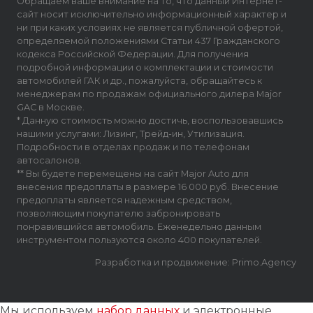
Обращаем ваше внимание на то, что данный Интернет-
сайт носит исключительно информационный характер и
ни при каких условиях не является публичной офертой,
определяемой положениями Статьи 437 Гражданского
кодекса Российской Федерации. Для получения
подробной информации о комплектации и стоимости
автомобилей ГАК и др., пожалуйста, обращайтесь к
менеджерам по продажам официального дилера Major
GAC в Москве.
* Данную стоимость можно достичь, воспользовавшись
нашими услугами: Лизинг, Трейд-ин, Утилизация.
Подробности в отделах продаж и по телефонам
автосалонов.
** Вы будете перемещены на сайт Major Auto для
внесения предоплаты в размере 16 000 руб. Внесение
предоплаты является надежным средством,
позволяющим покупателю забронировать
понравившийся автомобиль. Еженедельно данным
инструментом пользуются около 400 покупателей.
Разработка и продвижение: Primo.Agency
Мы используем
набор данных
и электронные