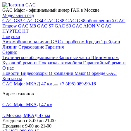
GAC Major
- официальный дилер ГАК в Москве
Модельный ряд
GAC GS3
GAC GS4
GAC GS8
GAC GS8 обновленный
GAC
Empow
GAC M8
GAC S7
GAC S9
GAC AION V
GAC
HYPTEC HT
Покупка
Автомобили в наличии
GAC с пробегом
Кредит
Трейд-ин
Лизинг
Страхование
Гарантия
Сервис
Техническое обслуживание
Запасные части
Шиномонтаж
Кузовной ремонт
Покраска автомобиля
Гарантийный ремонт
О нас
Новости
Видеообзоры
О компании Major
О бренде GAC
Контакты
GAC Major МКАД 47 км
+7 (495) 089-99-16
Адреса салонов
GAC Major МКАД 47 км
г. Москва, МКАД 47 км
Ежедневно с 8-00 до 21-00
Продажи с 9-00 до 21-00