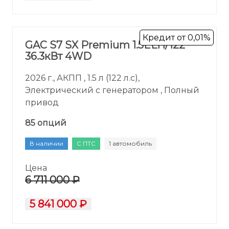
Кредит от 0,01%
GAC S7 SX Premium 1.5ELH/122
36.3кВт 4WD
2026 г., АКПП , 1.5 л (122 л.с),
Электрический с генератором , Полный
привод
85 опций
В наличии
С ПТС
1 автомобиль
Цена
6 711 000 ₽
5 841 000 ₽