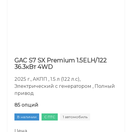
GAC S7 SX Premium 1.5ELH/122
36.3кВт 4WD
2025 г., АКПП , 1.5 л (122 л.с),
Электрический с генератором , Полный
привод
85 опций
В наличии
С ПТС
1 автомобиль
Цена