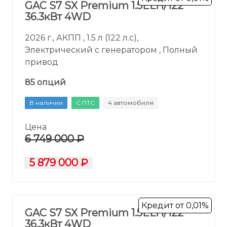
GAC S7 SX Premium 1.5ELH/122
36.3кВт 4WD
2026 г., АКПП , 1.5 л (122 л.с),
Электрический с генератором , Полный
привод
85 опций
В наличии
С ПТС
4 автомобиля
Цена
6 749 000 ₽
5 879 000 ₽
Кредит от 0,01%
GAC S7 SX Premium 1.5ELH/122
36.3кВт 4WD