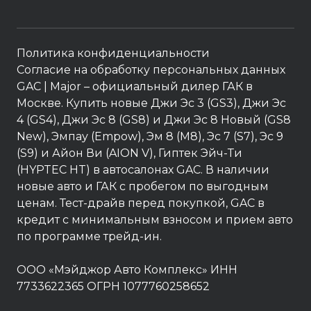
Политика конфиденциальности
Согласие на обработку персональных данных
GAC
| Major – официальный дилер ГАК в
Москве. Купить новые Джи Эс 3 (GS3), Джи Эс
4 (GS4), Джи Эс 8 (GS8) и Джи Эс 8 Новый (GS8
New), Эмпау (Empow), Эм 8 (M8), Эс 7 (S7), Эс 9
(S9) и Айон Ви (AION V), Гиптек Эйч-Ти
(HYPTEC HT) в автосалонах GAC. В наличии
новые авто и ГАК с пробегом по выгодным
ценам. Тест-драйв перед покупкой, GAC в
кредит с минимальным взносом и прием авто
по программе трейд-ин.
ООО «Мэйджор Авто Комплекс» ИНН
7733622365 ОГРН 1077760258652