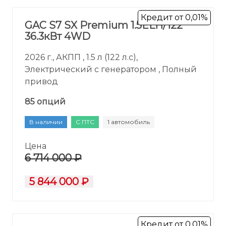
Кредит от 0,01%
GAC S7 SX Premium 1.5ELH/122
36.3кВт 4WD
2026 г., АКПП , 1.5 л (122 л.с),
Электрический с генератором , Полный
привод
85 опций
В наличии
С ПТС
1 автомобиль
Цена
6 714 000 ₽
5 844 000 ₽
Кредит от 0,01%