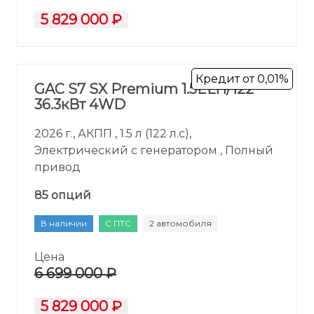
5 829 000 ₽
Кредит от 0,01%
GAC S7 SX Premium 1.5ELH/122
36.3кВт 4WD
2026 г., АКПП , 1.5 л (122 л.с),
Электрический с генератором , Полный
привод
85 опций
В наличии
С ПТС
2 автомобиля
Цена
6 699 000 ₽
5 829 000 ₽