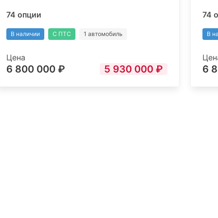
74 опции
74 
В наличии
С ПТС
1 автомобиль
В н
Цена
Цен
6 800 000 ₽
5 930 000 ₽
6 