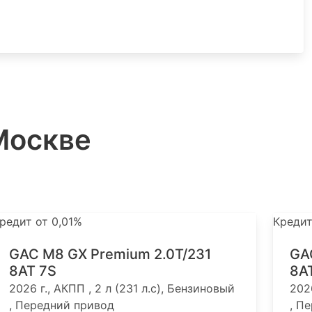
Москве
редит от 0,01%
Кредит
GAC M8 GX Premium 2.0T/231
GA
8AT 7S
8A
2026 г., АКПП , 2 л (231 л.с), Бензиновый
2026
, Передний привод
, П