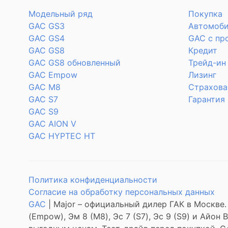
Модельный ряд
Покупка
GAC GS3
Автомоби
GAC GS4
GAC с пр
GAC GS8
Кредит
GAC GS8 обновленный
Трейд-ин
GAC Empow
Лизинг
GAC M8
Страхова
GAC S7
Гарантия
GAC S9
GAC AION V
GAC HYPTEC HT
Политика конфиденциальности
Согласие на обработку персональных данных
GAC
| Major – официальный дилер ГАК в Москве.
(Empow), Эм 8 (M8), Эс 7 (S7), Эс 9 (S9) и Айо