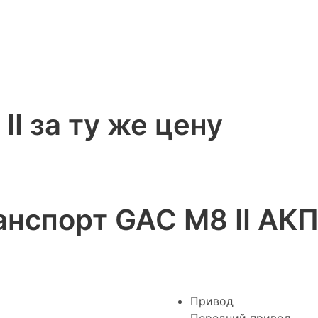
II за ту же цену
нспорт GAC M8 II АКП
Привод
Передний привод