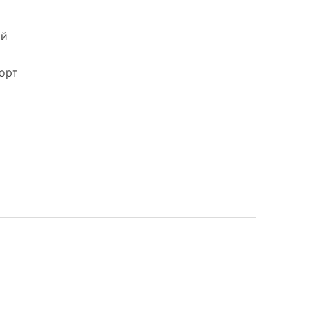
ый
орт