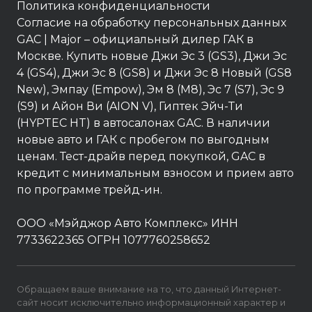
Политика конфиденциальности
Согласие на обработку персональных данных
GAC
| Major – официальный дилер ГАК в
Москве. Купить новые Джи Эс 3 (GS3), Джи Эс
4 (GS4), Джи Эс 8 (GS8) и Джи Эс 8 Новый (GS8
New), Эмпау (Empow), Эм 8 (M8), Эс 7 (S7), Эс 9
(S9) и Айон Ви (AION V), Гиптек Эйч-Ти
(HYPTEC HT) в автосалонах GAC. В наличии
новые авто и ГАК с пробегом по выгодным
ценам. Тест-драйв перед покупкой, GAC в
кредит с минимальным взносом и прием авто
по программе трейд-ин.
ООО «Мэйджор Авто Комплекс» ИНН
7733622365 ОГРН 1077760258652
Обращаем ваше внимание на то, что данный Интернет-
сайт носит исключительно информационный характер и