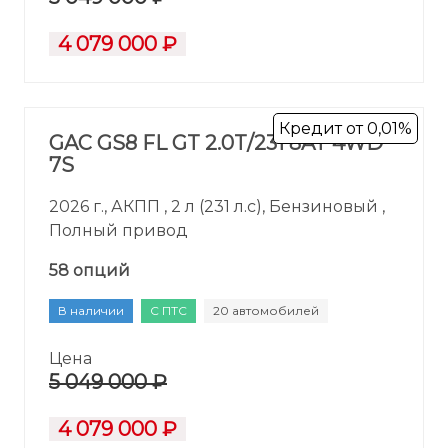
4 079 000 ₽
Кредит от 0,01%
GAC GS8 FL GT 2.0T/231 8AT 4WD
7S
2026 г., АКПП , 2 л (231 л.с), Бензиновый ,
Полный привод
58 опций
В наличии
С ПТС
20 автомобилей
Цена
5 049 000 ₽
4 079 000 ₽