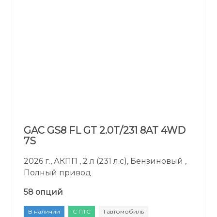
GAC GS8 FL GT 2.0T/231 8AT 4WD
7S
2026 г., АКПП , 2 л (231 л.с), Бензиновый ,
Полный привод
58 опций
В наличии
С ПТС
1 автомобиль