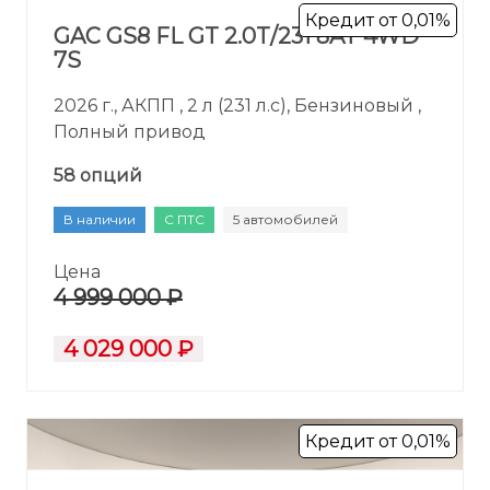
Кредит от 0,01%
GAC GS8 FL GT 2.0T/231 8AT 4WD
7S
2026 г., АКПП , 2 л (231 л.с), Бензиновый ,
Полный привод
58 опций
В наличии
С ПТС
5 автомобилей
Цена
4 999 000 ₽
4 029 000 ₽
Кредит от 0,01%