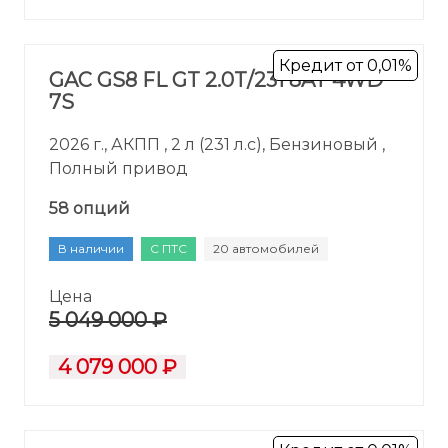
Кредит от 0,01%
GAC GS8 FL GT 2.0T/231 8AT 4WD
7S
2026 г., АКПП , 2 л (231 л.с), Бензиновый ,
Полный привод
58 опций
В наличии
С ПТС
20 автомобилей
Цена
5 049 000 ₽
4 079 000 ₽