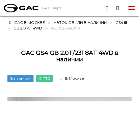
GAC Major
GAC В МОСКВЕ
АВТОМОБИЛИ В НАЛИЧИИ
GS4 III
GB 2.0 AT 4WD
#250526-GCM01
GAC GS4 GB 2.0T/231 8AT 4WD в
наличии
В наличии
С ПТС
В Москве