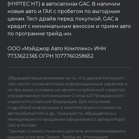
(HYPTEC HT) в автосалонах GAC. В наличии
новые авто и ГАК с пробегом по выгодным
ценам. Тест-драйв перед покупкой, GAC в
кредит с минимальным взносом и прием авто
по программе трейд-ин.
ООО «Мэйджор Авто Комплекс» ИНН
7733622365 ОГРН 1077760258652
Обращаем ваше внимание на то, что данный Интернет-
сайт носит исключительно информационный характер и
ни при каких условиях не является публичной офертой,
определяемой положениями Статьи 437 Гражданского
кодекса Российской Федерации. Для получения
подробной информации о комплектации и стоимости
автомобилей ГАК и др., пожалуйста, обращайтесь к
менеджерам по продажам официального дилера Major
GAC в Москве.
* Данную стоимость можно достичь, воспользовавшись
нашими услугами: Лизинг, Трейд-ин, Утилизация.