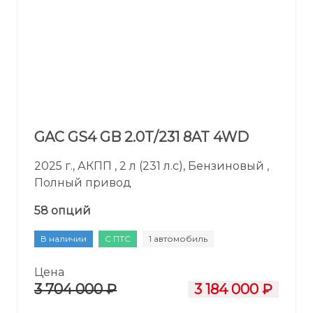
GAC GS4 GB 2.0T/231 8AT 4WD
2025 г., АКПП , 2 л (231 л.с), Бензиновый ,
Полный привод
58 опций
В наличии
С ПТС
1 автомобиль
Цена
3 704 000 ₽
3 184 000 ₽