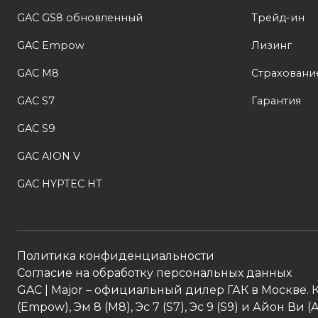
GAC GS8 обновленный
Трейд-ин
GAC Empow
Лизинг
GAC M8
Страховани
GAC S7
Гарантия
GAC S9
GAC AION V
GAC HYPTEC HT
Политика конфиденциальности
Согласие на обработку персональных данных
GAC
| Major – официальный дилер ГАК в Москве. К
(Empow), Эм 8 (M8), Эс 7 (S7), Эс 9 (S9) и Айон В