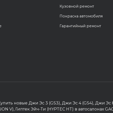
Кузовной ремонт
Покраска автомобиля
е
Гарантийный ремонт
упить новые Джи Эс 3 (GS3), Джи Эс 4 (GS4), Джи Эс
и (AION V), Гиптек Эйч-Ти (HYPTEC HT) в автосалонах G