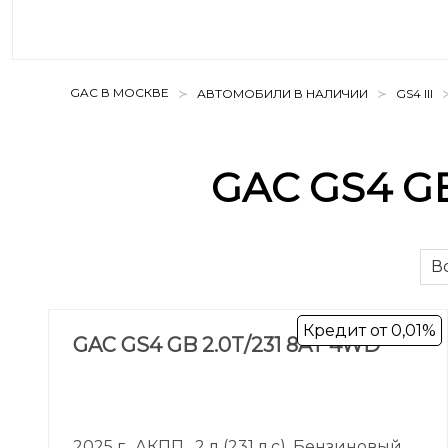
GAC В МОСКВЕ
АВТОМОБИЛИ В НАЛИЧИИ
GS4 III
GAC GS4 GB
В
Кредит от 0,01%
GAC GS4 GB 2.0T/231 8AT 4WD
2025 г., АКПП , 2 л (231 л.с), Бензиновый ,