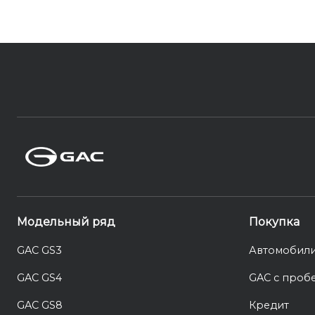
Модельный ряд
Покупка
GAC GS3
Автомобили
GAC GS4
GAC с проб
GAC GS8
Кредит