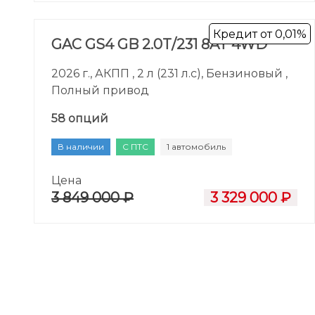
Кредит от 0,01%
GAC GS4 GB 2.0T/231 8AT 4WD
2026 г., АКПП , 2 л (231 л.с), Бензиновый ,
Полный привод
58 опций
В наличии
С ПТС
1 автомобиль
Цена
3 849 000 ₽
3 329 000 ₽