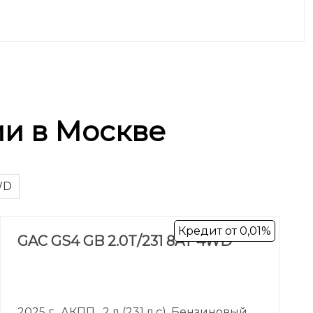
ии в Москве
WD
Кредит от 0,01%
GAC GS4 GB 2.0T/231 8AT 4WD
2025 г., АКПП , 2 л (231 л.с), Бензиновый ,