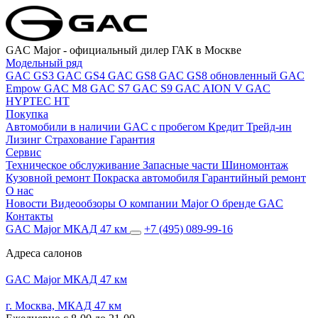
GAC Major
- официальный дилер ГАК в Москве
Модельный ряд
GAC GS3
GAC GS4
GAC GS8
GAC GS8 обновленный
GAC
Empow
GAC M8
GAC S7
GAC S9
GAC AION V
GAC
HYPTEC HT
Покупка
Автомобили в наличии
GAC с пробегом
Кредит
Трейд-ин
Лизинг
Страхование
Гарантия
Сервис
Техническое обслуживание
Запасные части
Шиномонтаж
Кузовной ремонт
Покраска автомобиля
Гарантийный ремонт
О нас
Новости
Видеообзоры
О компании Major
О бренде GAC
Контакты
GAC Major МКАД 47 км
+7 (495) 089-99-16
Адреса салонов
GAC Major МКАД 47 км
г. Москва, МКАД 47 км