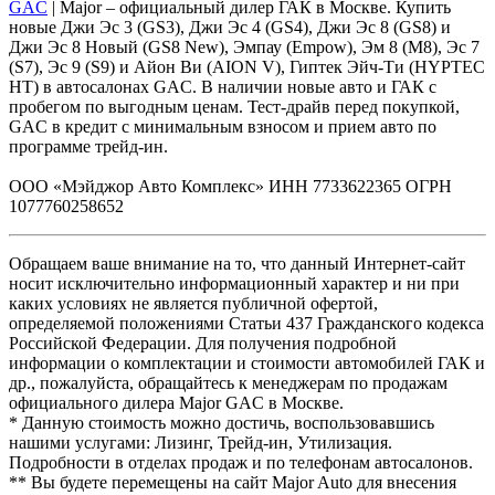
GAC
| Major – официальный дилер ГАК в Москве. Купить
новые Джи Эс 3 (GS3), Джи Эс 4 (GS4), Джи Эс 8 (GS8) и
Джи Эс 8 Новый (GS8 New), Эмпау (Empow), Эм 8 (M8), Эс 7
(S7), Эс 9 (S9) и Айон Ви (AION V), Гиптек Эйч-Ти (HYPTEC
HT) в автосалонах GAC. В наличии новые авто и ГАК с
пробегом по выгодным ценам. Тест-драйв перед покупкой,
GAC в кредит с минимальным взносом и прием авто по
программе трейд-ин.
ООО «Мэйджор Авто Комплекс» ИНН 7733622365 ОГРН
1077760258652
Обращаем ваше внимание на то, что данный Интернет-сайт
носит исключительно информационный характер и ни при
каких условиях не является публичной офертой,
определяемой положениями Статьи 437 Гражданского кодекса
Российской Федерации. Для получения подробной
информации о комплектации и стоимости автомобилей ГАК и
др., пожалуйста, обращайтесь к менеджерам по продажам
официального дилера Major GAC в Москве.
* Данную стоимость можно достичь, воспользовавшись
нашими услугами: Лизинг, Трейд-ин, Утилизация.
Подробности в отделах продаж и по телефонам автосалонов.
** Вы будете перемещены на сайт Major Auto для внесения