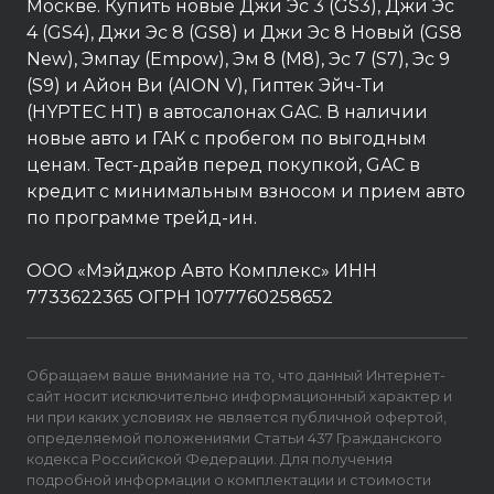
Москве. Купить новые Джи Эс 3 (GS3), Джи Эс
4 (GS4), Джи Эс 8 (GS8) и Джи Эс 8 Новый (GS8
New), Эмпау (Empow), Эм 8 (M8), Эс 7 (S7), Эс 9
(S9) и Айон Ви (AION V), Гиптек Эйч-Ти
(HYPTEC HT) в автосалонах GAC. В наличии
новые авто и ГАК с пробегом по выгодным
ценам. Тест-драйв перед покупкой, GAC в
кредит с минимальным взносом и прием авто
по программе трейд-ин.
ООО «Мэйджор Авто Комплекс» ИНН
7733622365 ОГРН 1077760258652
Обращаем ваше внимание на то, что данный Интернет-
сайт носит исключительно информационный характер и
ни при каких условиях не является публичной офертой,
определяемой положениями Статьи 437 Гражданского
кодекса Российской Федерации. Для получения
подробной информации о комплектации и стоимости