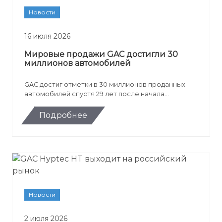
Новости
16 июля 2026
Мировые продажи GAC достигли 30
миллионов автомобилей
GAC достиг отметки в 30 миллионов проданных
автомобилей спустя 29 лет после начала
производства. Юбилейной машиной стал минивэн
GAC M8 PHEV для зарубежного рынка.
Подробнее
Новости
2 июля 2026