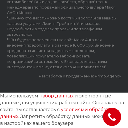
автомобилей ГАК и др., пожалуйста, обращайтесь к
менеджерам по продажам официального дилера Major
GAC в Москве.
* Данную стоимость можно достичь, воспользовавшись
нашими услугами: Лизинг, Трейд-ин, Утилизация.
Подробности в отделах продаж и по телефонам
автосалонов.
** Вы будете перемещены на сайт Major Auto для
внесения предоплаты в размере 16 000 руб. Внесение
предоплаты является надежным средством,
позволяющим покупателю забронировать
понравившийся автомобиль. Еженедельно данным
инструментом пользуются около 400 покупателей.
Разработка и продвижение: Primo.Agency
Мы используем
набор данных
и электронные
данные для улучшения работы сайта. Оставаясь на
сайте, вы соглашаетесь с
условиями обработки
данных
. Запретить обработку данных можно
в настройках вашего браузера.