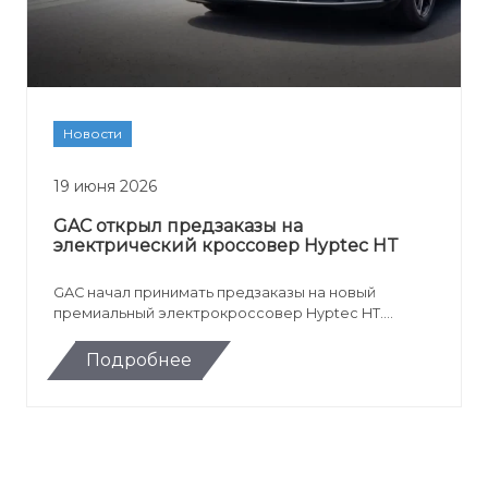
Новости
19 июня 2026
GAC открыл предзаказы на
электрический кроссовер Hyptec HT
GAC начал принимать предзаказы на новый
премиальный электрокроссовер Hyptec HT.
Российская версия получила адаптацию для
местных условий, зимний пакет, сервисы Яндекса
Подробнее
и VK, а стартовая цена модели составила от 5 999
000 рублей.