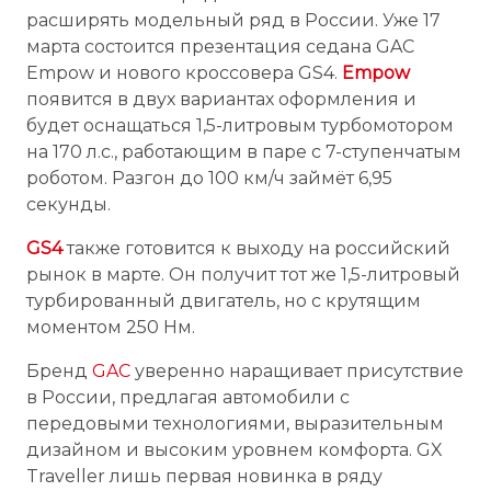
расширять модельный ряд в России. Уже 17
марта состоится презентация седана GAC
Empow и нового кроссовера GS4.
Empow
появится в двух вариантах оформления и
будет оснащаться 1,5-литровым турбомотором
на 170 л.с., работающим в паре с 7-ступенчатым
роботом. Разгон до 100 км/ч займёт 6,95
секунды.
GS4
также готовится к выходу на российский
рынок в марте. Он получит тот же 1,5-литровый
турбированный двигатель, но с крутящим
моментом 250 Нм.
Бренд
GAC
уверенно наращивает присутствие
в России, предлагая автомобили с
передовыми технологиями, выразительным
дизайном и высоким уровнем комфорта. GX
Traveller лишь первая новинка в ряду