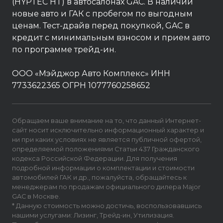
(HYPTEC HT) в автосалонах GAC. В наличии
новые авто и ГАК с пробегом по выгодным
ценам. Тест-драйв перед покупкой, GAC в
кредит с минимальным взносом и прием авто
по программе трейд-ин.
ООО «Мэйджор Авто Комплекс» ИНН
7733622365 ОГРН 1077760258652
Обращаем ваше внимание на то, что данный Интернет-
сайт носит исключительно информационный характер и
ни при каких условиях не является публичной офертой,
определяемой положениями Статьи 437 Гражданского
кодекса Российской Федерации. Для получения
подробной информации о комплектации и стоимости
автомобилей ГАК и др., пожалуйста, обращайтесь к
менеджерам по продажам официального дилера Major
GAC в Москве.
* Данную стоимость можно достичь, воспользовавшись
нашими услугами: Лизинг, Трейд-ин, Утилизация.