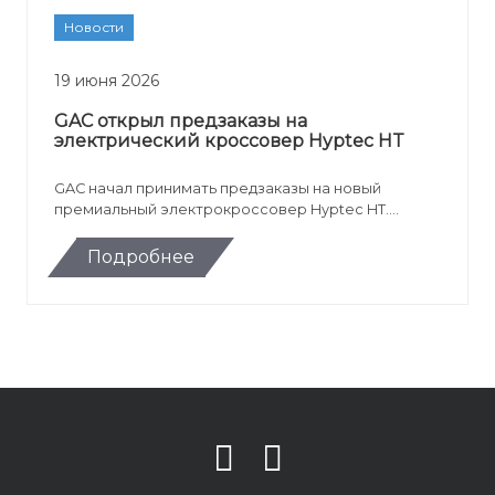
Новости
19 июня 2026
GAC открыл предзаказы на
электрический кроссовер Hyptec HT
GAC начал принимать предзаказы на новый
премиальный электрокроссовер Hyptec HT.
Российская версия получила адаптацию для
местных условий, зимний пакет, сервисы Яндекса
Подробнее
и VK, а стартовая цена модели составила от 5 999
000 рублей.