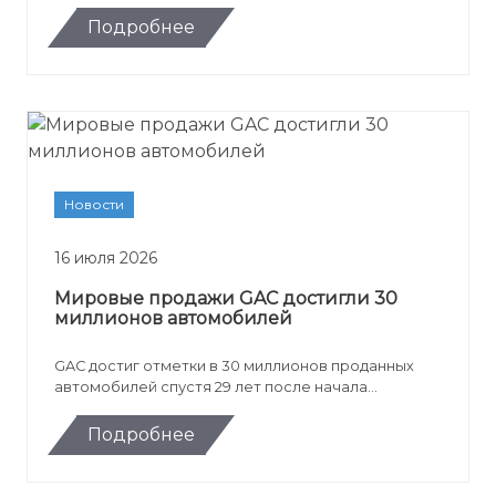
Подробнее
Новости
16 июля 2026
Мировые продажи GAC достигли 30
миллионов автомобилей
GAC достиг отметки в 30 миллионов проданных
автомобилей спустя 29 лет после начала
производства. Юбилейной машиной стал минивэн
GAC M8 PHEV для зарубежного рынка.
Подробнее