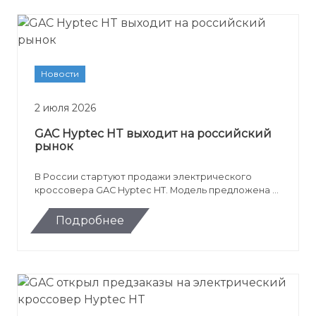
Новости
2 июля 2026
GAC Hyptec HT выходит на российский
рынок
В России стартуют продажи электрического
кроссовера GAC Hyptec HT. Модель предложена в
комплектации EX Premium с запасом хода до 510
км, быстрой зарядкой, сервисами Яндекса и ценой
Подробнее
от 5 699 000 рублей.