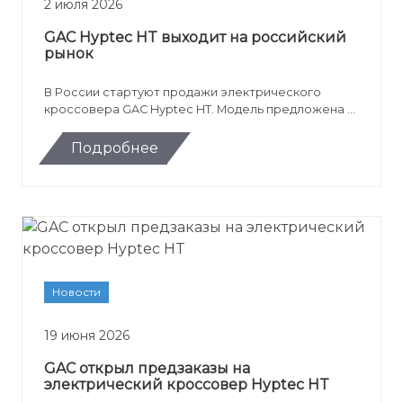
2 июля 2026
GAC Hyptec HT выходит на российский
рынок
В России стартуют продажи электрического
кроссовера GAC Hyptec HT. Модель предложена в
комплектации EX Premium с запасом хода до 510
км, быстрой зарядкой, сервисами Яндекса и ценой
Подробнее
от 5 699 000 рублей.
Новости
19 июня 2026
GAC открыл предзаказы на
электрический кроссовер Hyptec HT