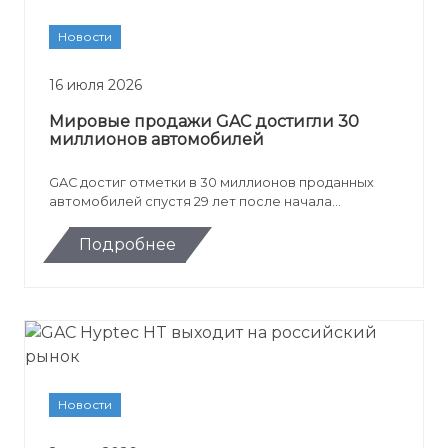
Новости
16 июля 2026
Мировые продажи GAC достигли 30
миллионов автомобилей
GAC достиг отметки в 30 миллионов проданных
автомобилей спустя 29 лет после начала
производства. Юбилейной машиной стал минивэн
GAC M8 PHEV для зарубежного рынка.
Подробнее
Новости