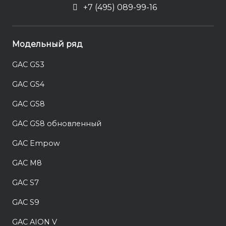
+7 (495) 089-99-16
Модельный ряд
GAC GS3
GAC GS4
GAC GS8
GAC GS8 обновленный
GAC Empow
GAC M8
GAC S7
GAC S9
GAC AION V