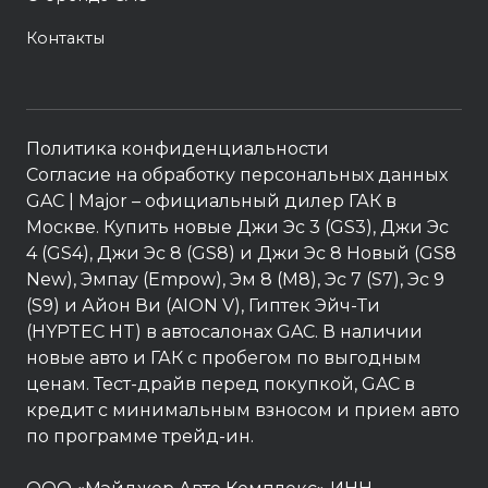
Контакты
Политика конфиденциальности
Согласие на обработку персональных данных
GAC
| Major – официальный дилер ГАК в
Москве. Купить новые Джи Эс 3 (GS3), Джи Эс
4 (GS4), Джи Эс 8 (GS8) и Джи Эс 8 Новый (GS8
New), Эмпау (Empow), Эм 8 (M8), Эс 7 (S7), Эс 9
(S9) и Айон Ви (AION V), Гиптек Эйч-Ти
(HYPTEC HT) в автосалонах GAC. В наличии
новые авто и ГАК с пробегом по выгодным
ценам. Тест-драйв перед покупкой, GAC в
кредит с минимальным взносом и прием авто
по программе трейд-ин.