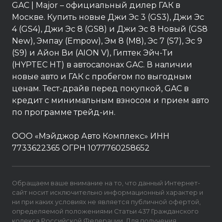
GAC
| Major – официальный дилер ГАК в
Москве. Купить новые Джи Эс 3 (GS3), Джи Эс
4 (GS4), Джи Эс 8 (GS8) и Джи Эс 8 Новый (GS8
New), Эмпау (Empow), Эм 8 (M8), Эс 7 (S7), Эс 9
(S9) и Айон Ви (AION V), Гиптек Эйч-Ти
(HYPTEC HT) в автосалонах GAC. В наличии
новые авто и ГАК с пробегом по выгодным
ценам. Тест-драйв перед покупкой, GAC в
кредит с минимальным взносом и прием авто
по программе трейд-ин.
ООО «Мэйджор Авто Комплекс» ИНН
7733622365 ОГРН 1077760258652
Обращаем ваше внимание на то, что данный Интернет-
сайт носит исключительно информационный характер и
ни при каких условиях не является публичной офертой,
определяемой положениями Статьи 437 Гражданского
кодекса Российской Федерации. Для получения