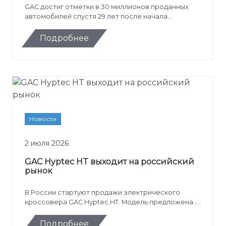
GAC достиг отметки в 30 миллионов проданных
автомобилей спустя 29 лет после начала
производства. Юбилейной машиной стал минивэн
GAC M8 PHEV для зарубежного рынка.
Подробнее
Новости
2 июля 2026
GAC Hyptec HT выходит на российский
рынок
В России стартуют продажи электрического
кроссовера GAC Hyptec HT. Модель предложена в
комплектации EX Premium с запасом хода до 510
км, быстрой зарядкой, сервисами Яндекса и ценой
Подробнее