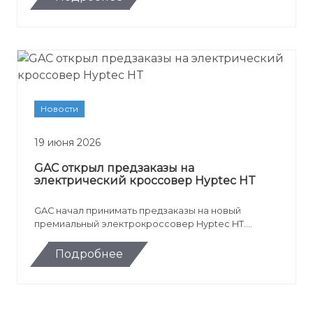
от 5 699 000 рублей.
Новости
19 июня 2026
GAC открыл предзаказы на
электрический кроссовер Hyptec HT
GAC начал принимать предзаказы на новый
премиальный электрокроссовер Hyptec HT.
Российская версия получила адаптацию для
местных условий, зимний пакет, сервисы Яндекса
Подробнее
и VK, а стартовая цена модели составила от 5 999
000 рублей.