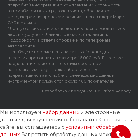
подробной информации о комплектации и стоимости
автомобилей ГАК и др., пожалуйста, обращайтесь к
менеджерам по продажам официального дилера Major
GAC в Москве.
* Данную стоимость можно достичь, воспользовавшись
нашими услугами: Лизинг, Трейд-ин, Утилизация.
Подробности в отделах продаж и по телефонам
автосалонов.
** Вы будете перемещены на сайт Major Auto для
внесения предоплаты в размере 16 000 руб. Внесение
предоплаты является надежным средством,
позволяющим покупателю забронировать
понравившийся автомобиль. Еженедельно данным
инструментом пользуются около 400 покупателей.
Разработка и продвижение: Primo.Agency
Мы используем
набор данных
и электронные
данные для улучшения работы сайта. Оставаясь на
сайте, вы соглашаетесь с
условиями обработки
данных
. Запретить обработку данных можно