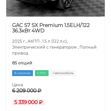
GAC S7 SX Premium 1.5ELH/122
36.3кВт 4WD
2025 г., АКПП , 1.5 л (122 л.с),
Электрический с генератором , Полный
привод
85 опций
В наличии
С ПТС
1 автомобиль
Цена
6 209 000 ₽
5 339 000 ₽