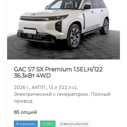
GAC S7 SX Premium 1.5ELH/122
36.3кВт 4WD
2026 г., АКПП , 1.5 л (122 л.с),
Электрический с генератором , Полный
привод
85 опций
В наличии
С ПТС
6 автомобилей