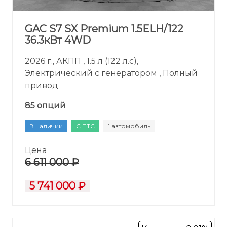
GAC S7 SX Premium 1.5ELH/122
36.3кВт 4WD
2026 г., АКПП , 1.5 л (122 л.с),
Электрический с генератором , Полный
привод
85 опций
В наличии
С ПТС
1 автомобиль
Цена
6 611 000 ₽
5 741 000 ₽