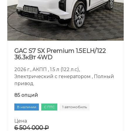
GAC S7 SX Premium 1.5ELH/122
36.3кВт 4WD
2026 г., АКПП , 1.5 л (122 л.с),
Электрический с генератором , Полный
привод
85 опций
В наличии
С ПТС
1 автомобиль
Цена
6 504 000 ₽