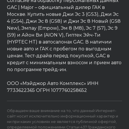
Согласие на обработку персональных данных
GAC
| Major – официальный дилер ГАК в
Москве. Купить новые Джи Эс 3 (GS3), Джи Эс
4 (GS4), Джи Эс 8 (GS8) и Джи Эс 8 Новый (GS8
New), Эмпау (Empow), Эм 8 (M8), Эс 7 (S7), Эс 9
(S9) и Айон Ви (AION V), Гиптек Эйч-Ти
(HYPTEC HT) в автосалонах GAC. В наличии
новые авто и ГАК с пробегом по выгодным
ценам. Тест-драйв перед покупкой, GAC в
кредит с минимальным взносом и прием авто
по программе трейд-ин.
ООО «Мэйджор Авто Комплекс» ИНН
7733622365 ОГРН 1077760258652
Обращаем ваше внимание на то, что данный Интернет-
сайт носит исключительно информационный характер и
ни при каких условиях не является публичной офертой,
определяемой положениями Статьи 437 Гражданского