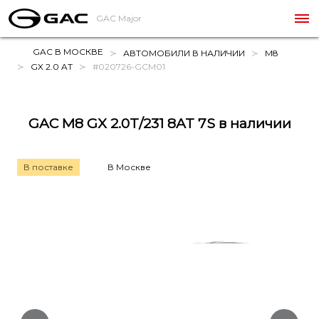
GAC Major
GAC В МОСКВЕ
АВТОМОБИЛИ В НАЛИЧИИ
M8
GX 2.0 AT
#020726-GCM01
GAC M8 GX 2.0T/231 8AT 7S в наличии
В поставке
В Москве