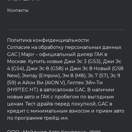
Контакты
Политика конфиденциальности
Согласие на обработку персональных данных
GAC
| Major – официальный дилер ГАК в
Москве. Купить новые Джи Эс 3 (GS3), Джи Эс
4 (GS4), Джи Эс 8 (GS8) и Джи Эс 8 Новый (GS8
New), Эмпау (Empow), Эм 8 (M8), Эс 7 (S7), Эс 9
(S9) и Айон Ви (AION V), Гиптек Эйч-Ти
(HYPTEC HT) в автосалонах GAC. В наличии
новые авто и ГАК с пробегом по выгодным
ценам. Тест-драйв перед покупкой, GAC в
кредит с минимальным взносом и прием авто
по программе трейд-ин.