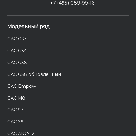
+7 (495) 089-99-16
Модельный ряд
GAC GS3
GAC GS4
GAC GS8
GAC GS8 обновленный
GAC Empow
GAC M8
GAC S7
GAC S9
GAC AION V