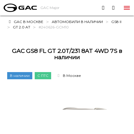
GAC Major
GAC В МОСКВЕ
АВТОМОБИЛИ В НАЛИЧИИ
GS8 II
GT 2.0 AT
#240626-GCM10
GAC GS8 FL GT 2.0T/231 8AT 4WD 7S в
наличии
В наличии
С ПТС
В Москве