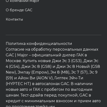
О компании Major
О бренде GAC
Контакты
Политика конфиденциальности
Согласие на обработку персональных данных
GAC
| Major – официальный дилер ГАК в
Москве. Купить новые Джи Эс 3 (GS3), Джи Эс
4 (GS4), Джи Эс 8 (GS8) и Джи Эс 8 Новый (GS8
New), Эмпау (Empow), Эм 8 (M8), Эс 7 (S7), Эс 9
(S9) и Айон Ви (AION V), Гиптек Эйч-Ти
(HYPTEC HT) в автосалонах GAC. В наличии
новые авто и ГАК с пробегом по выгодным
ценам. Тест-драйв перед покупкой, GAC в
кредит с минимальным взносом и прием авто
по программе трейд-ин.