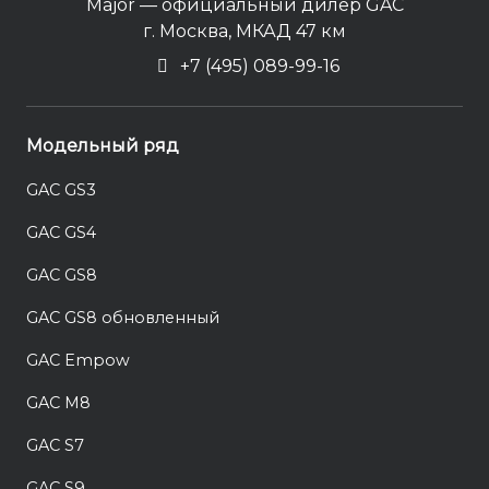
Major — официальный дилер GAC
г. Москва, МКАД 47 км
+7 (495) 089-99-16
Модельный ряд
GAC GS3
GAC GS4
GAC GS8
GAC GS8 обновленный
GAC Empow
GAC M8
GAC S7
GAC S9